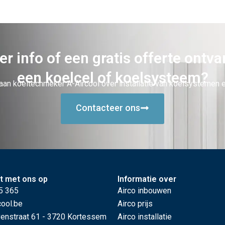
er info of een gratis offerte ontv
een koelcel of koelsysteem?
aan koeltechnieker A-Aircool over installatie van koelsystemen 
Contacteer ons
t met ons op
Informatie over
5 365
Airco inbouwen
cool.be
Airco prijs
nstraat 61 - 3720 Kortessem
Airco installatie