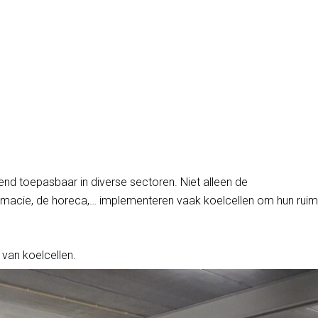
cellen – Koelsys
Home
/
Koelcellen
pend toepasbaar in diverse sectoren. Niet alleen de
rmacie, de horeca,… implementeren vaak koelcellen om hun ruim
e van koelcellen.