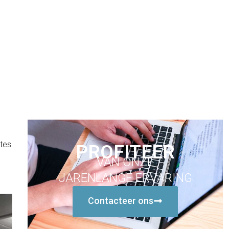
temen
tes
PROFITEER
VAN ONZE
JARENLANGE ERVARING
Contacteer ons