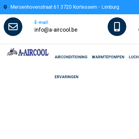
Skip
Mersenhovenstraat 61 3720 Kortessem - Limburg
to
content
E-mail:
info@a-aircool.be
AIRCONDITIONING
WARMTEPOMPEN
LUCH
ERVARINGEN