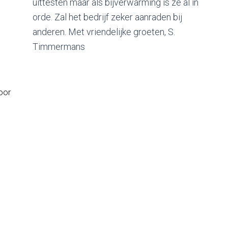
l in
pluim wat mij betreft 10 op 10. Grts. R.
Loyaerts Beheerder autoschade RDR Directie
schadebeheer particulieren Ethias Verzekering
R. Loyaerts
oor