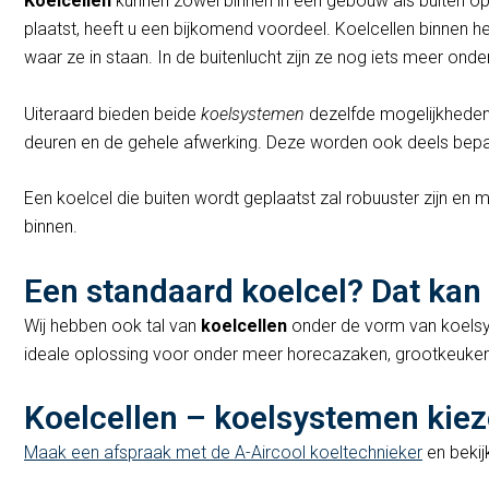
Koelcellen
kunnen zowel binnen in een gebouw als buiten op
plaatst, heeft u een bijkomend voordeel. Koelcellen binnen 
waar ze in staan. In de buitenlucht zijn ze nog iets meer
Uiteraard bieden beide
koelsystemen
dezelfde mogelijkheden. 
deuren en de gehele afwerking. Deze worden ook deels bepaa
Een koelcel die buiten wordt geplaatst zal robuuster zijn e
binnen.
Een standaard koelcel? Dat kan
Wij hebben ook tal van
koelcellen
onder de vorm van koelsys
ideale oplossing voor onder meer horecazaken, grootkeukens
Koelcellen – koelsystemen kie
Maak een afspraak met de A-Aircool koeltechnieker
en bekij