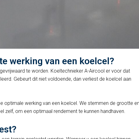
cte werking van een koelcel?
 gevrijwaard te worden. Koeltechnieker A-Aircool er voor dat
eerd. Gebeurt dit niet voldoende, dan verliest de koelcel aan
Wat de installatie betreft ben ik zeer t
j de optimale werking van een koelcel. We stemmen de grootte e
Klantvriendelijk, snelle respons, goede
cel zelf, om een optimaal rendement te kunnen handhaven.
planning die nageleefd werd. Via M. G
had ik kennis van jullie bedrijf. Ben vo
est?
pas verhuisd. De koeling heb ik nog nie