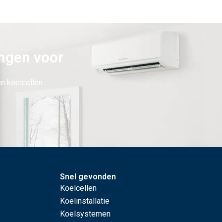
angen voor
en koelcellen.
Snel gevonden
Koelcellen
Koelinstallatie
Koelsystemen