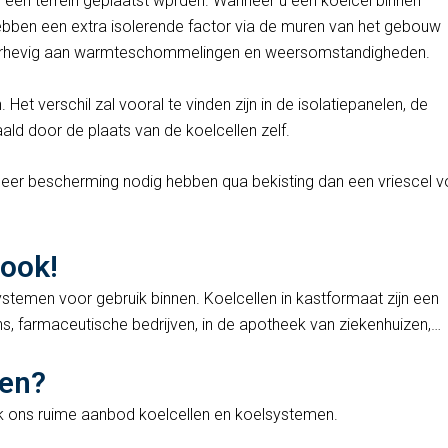
 een terrein geplaatst wprden. Wanneer u een koelcel binnen
uittesten maar als bijverwarming is ze a
hebben een extra isolerende factor via de muren van het gebouw
orde. Zal het bedrijf zeker aanraden bij
 onderhevig aan warmteschommelingen en weersomstandigheden.
anderen. Met vriendelijke groeten, S.
Timmermans
Het verschil zal vooral te vinden zijn in de isolatiepanelen, de
ld door de plaats van de koelcellen zelf.
n meer bescherming nodig hebben qua bekisting dan een vriescel v
 ook!
temen voor gebruik binnen. Koelcellen in kastformaat zijn een
, farmaceutische bedrijven, in de apotheek van ziekenhuizen,…
zen?
k ons ruime aanbod koelcellen en koelsystemen.