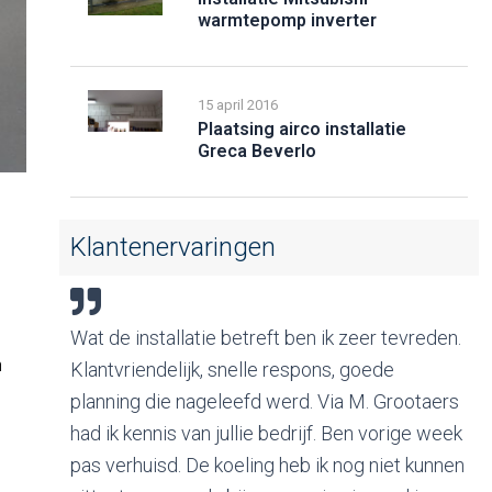
warmtepomp inverter
15 april 2016
Plaatsing airco installatie
Greca Beverlo
Klantenervaringen
evreden.
Alles perfect verlopen en er zijn al twee
n
collega’s die binnenkort u zullen contacteren
rootaers
om een offerte. Ge oogst wat ge zaait en jullie
rige week
zaaien prima. De verkoper en de mannen die
t kunnen
de airco geplaatst hebben verdienen een dikke